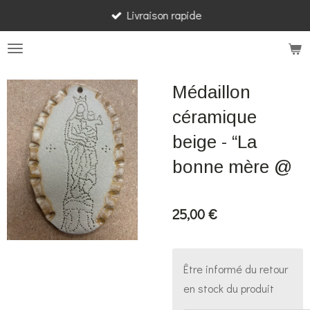
Livraison rapide
Passer
au
contenu
principal
Médaillon
céramique
beige - “La
bonne mère @
25,00 €
Être informé du retour
en stock du produit