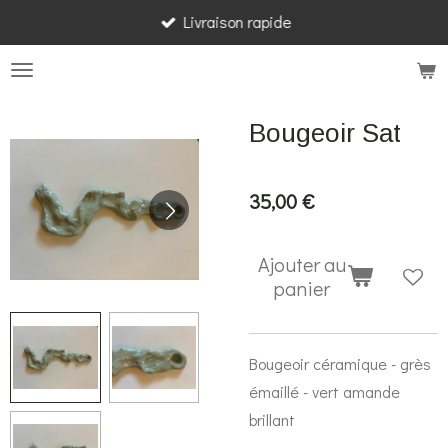
Livraison rapide
Passer
au
contenu
principal
Bougeoir Sat
35,00 €
Ajouter au
panier
Bougeoir céramique - grès
émaillé - vert amande
brillant