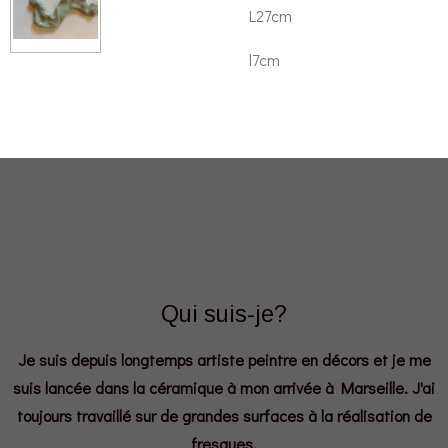
L27cm
l7cm
Qui suis-je?
Je suis depuis longtemps artiste peintre en décors et je me
suis lancée dans la céramique à mon arrivée à Marseille. J'ai
toujours travaillé sur de grandes surfaces à la réalisation de
fresques.