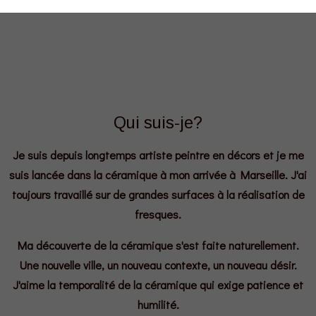
Qui suis-je?
Je suis depuis longtemps artiste peintre en décors et je me
suis lancée dans la céramique à mon arrivée à Marseille. J'ai
toujours travaillé sur de grandes surfaces à la réalisation de
fresques.
Ma découverte de la céramique s'est faite naturellement.
Une nouvelle ville, un nouveau contexte, un nouveau désir.
J'aime la temporalité de la céramique qui exige patience et
humilité.