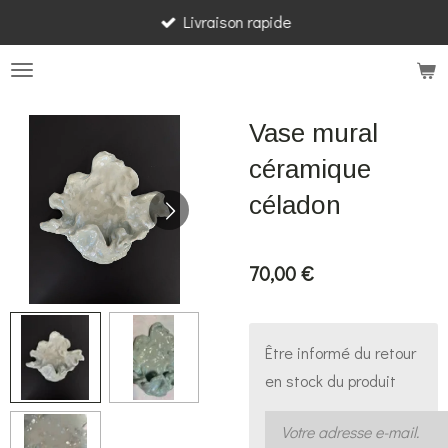
Livraison rapide
Passer
au
contenu
principal
Vase mural
céramique
céladon
70,00 €
Être informé du retour
en stock du produit