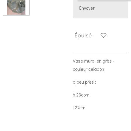
Envoyer
Épuisé
Vase mural en grès -
couleur celadon
a peu près :
h 23com
L27cm