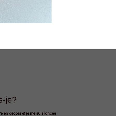
s-je?
re en décors et je me suis lancée