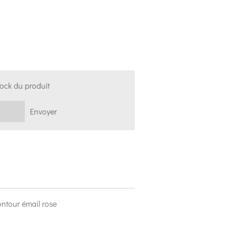
tock du produit
Envoyer
ontour émail rose