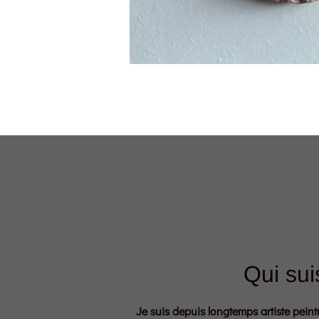
Qui sui
Je suis depuis longtemps artiste peint