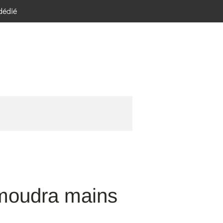
 dédié
moudra mains