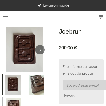
Livraison rapide
Passer
au
contenu
principal
Joebrun
200,00 €
Être informé du retour
en stock du produit
Envoyer