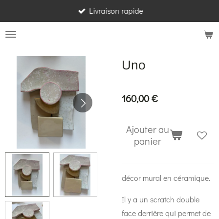
Livraison rapide
Passer
au
contenu
principal
Uno
160,00 €
Ajouter au
panier
décor mural en céramique.
Il y a un scratch double
face derrière qui permet de